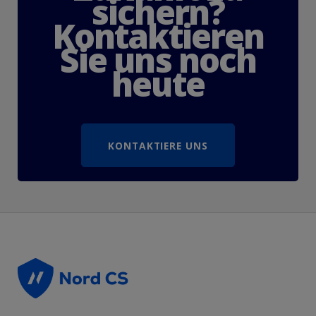
s
i
c
h
e
r
n
?
K
o
n
t
a
k
t
i
e
r
e
n
S
i
e
u
n
s
n
o
c
h
h
e
u
t
e
KONTAKTIERE UNS