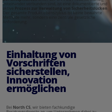
miteinander verbunden sind, ist eine dokumentierte und
aktive
Prozess zur Verwaltung von Sicherheitslücken
Der gesamte Produktlebenszyklus ist keine bewährte
Methode mehr, sondern eine zentrale gesetzliche
Anforderung.
E
i
n
h
a
l
t
u
n
g
v
o
n
V
o
r
s
c
h
r
i
f
t
e
n
s
i
c
h
e
r
s
t
e
l
l
e
n
,
I
n
n
o
v
a
t
i
o
n
e
r
m
ö
g
l
i
c
h
e
n
Bei
North CS
, wir bieten fachkundige
Beratungsdienste an, um Unternehmen dabei zu