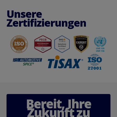
U
n
s
e
r
e
Z
e
r
t
i
f
i
z
i
e
r
u
n
g
e
n
B
e
r
e
i
t
,
I
h
r
e
Z
u
k
u
n
f
t
z
u