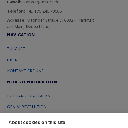
E-Mail:
contact@nordcs.de
Telefon:
+49 176 240 73665
Adresse:
Madrider Straße 7, 60327 Frankfurt
am Main, Deutschland
NAVIGATION
ZUHAUSE
ÜBER
KONTAKTIERE UNS
NEUESTE NACHRICHTEN
EV CHARGER ATTACKS
GEN AI REVOLUTION
About cookies on this site
DATENSCHUTZRICHTLINIE