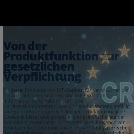
V
o
n
d
e
r
P
r
o
d
u
k
t
f
u
n
k
t
i
o
n
z
u
r
g
e
s
e
t
z
l
i
c
h
e
n
V
e
r
p
f
l
i
c
h
t
u
n
g
Moderne Produkte, von IoT-Geräten für Verbraucher bis
hin zu Industriemaschinen, sind vollgepackt mit
miteinander verbundenen Soft- und
Hardwarekomponenten, wodurch sie zunehmend anfällig
für Cyberbedrohungen werden. Jede Funktion und jede
Codezeile bietet eine potenzielle Angriffsfläche, auf der
eine einzelne entdeckte Sicherheitslücke Tausende von
Benutzern betreffen und auslösen kann
obligatorische
Berichtspflichten
unter der CRA. Da Produkte ständig